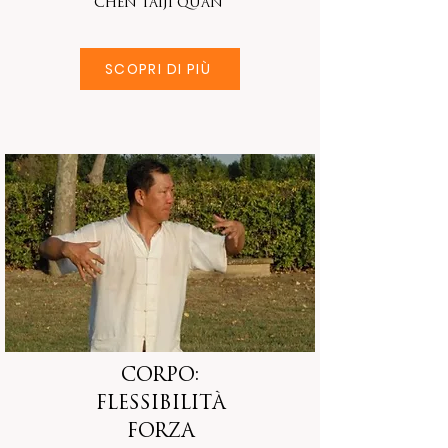
chen taiji quan
SCOPRI DI PIÙ
CORPO:
Flessibilità
forza