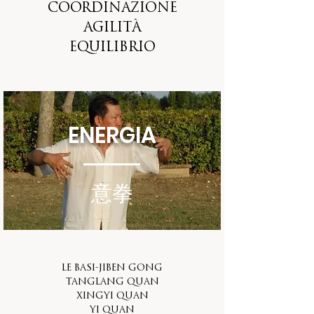
coordinazione
agilità
equilibrio
ENERGIA
意拳
Le Basi-Jiben gong
TangLang Quan
XingYi quan
Yi Quan